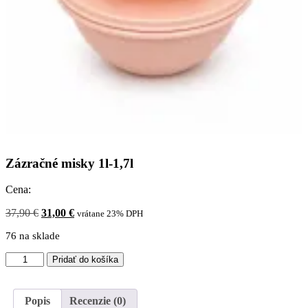
Zázračné misky 1l-1,7l
Cena:
Pôvodná
Aktuálna
37,90
€
31,00
€
vrátane 23% DPH
cena
cena
76 na sklade
bola:
je:
37,90 €.
31,00 €.
množstvo
Pridať do košíka
Zázračné
misky
1l-
Popis
Recenzie (0)
1,7l