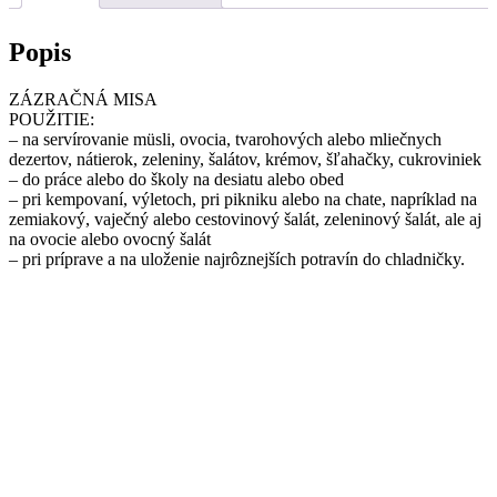
Popis
ZÁZRAČNÁ MISA
POUŽITIE:
– na servírovanie müsli, ovocia, tvarohových alebo mliečnych
dezertov, nátierok, zeleniny, šalátov, krémov, šľahačky, cukroviniek
– do práce alebo do školy na desiatu alebo obed
– pri kempovaní, výletoch, pri pikniku alebo na chate, napríklad na
zemiakový, vaječný alebo cestovinový šalát, zeleninový šalát, ale aj
na ovocie alebo ovocný šalát
– pri príprave a na uloženie najrôznejších potravín do chladničky.