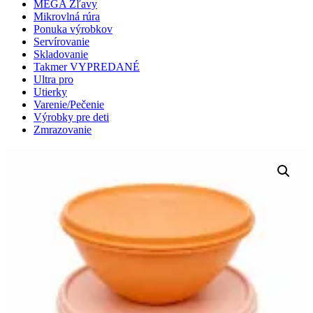
MEGA Zľavy
Mikrovlná rúra
Ponuka výrobkov
Servírovanie
Skladovanie
Takmer VYPREDANÉ
Ultra pro
Utierky
Varenie/Pečenie
Výrobky pre deti
Zmrazovanie