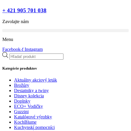
+ 421 905 701 038
Zavolajte nám
Menu
Facebook-f
Instagram
Products
search
Kategórie produktov
Aktuálny akciový leták
Brožúry
Desiatniky a twiny
Disney kolekcia
Doplnky
ECO+ Vodičky
Guzzini
Katalógové výrobky
KochBlume
Kuchynskí pomocníci