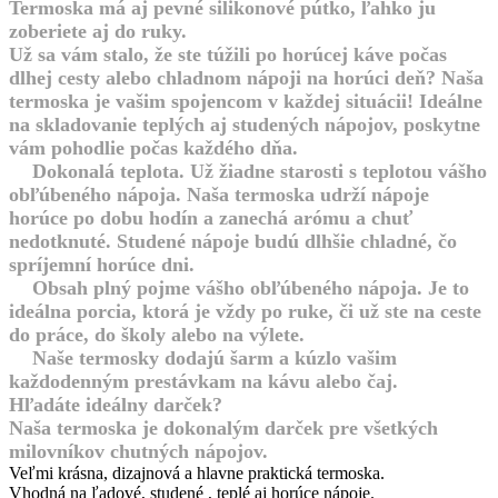
Termoska má aj pevné silikonové pútko, ľahko ju
zoberiete aj do ruky.
Už sa vám stalo, že ste túžili po horúcej káve počas
dlhej cesty alebo chladnom nápoji na horúci deň? Naša
termoska je vašim spojencom v každej situácii! Ideálne
na skladovanie teplých aj studených nápojov, poskytne
vám pohodlie počas každého dňa.
Dokonalá teplota. Už žiadne starosti s teplotou vášho
obľúbeného nápoja. Naša termoska udrží nápoje
horúce po dobu hodín a zanechá arómu a chuť
nedotknuté. Studené nápoje budú dlhšie chladné, čo
spríjemní horúce dni.
Obsah plný pojme vášho obľúbeného nápoja. Je to
ideálna porcia, ktorá je vždy po ruke, či už ste na ceste
do práce, do školy alebo na výlete.
Naše termosky dodajú šarm a kúzlo vašim
každodenným prestávkam na kávu alebo čaj.
Hľadáte ideálny darček?
Naša termoska je dokonalým darček pre všetkých
milovníkov chutných nápojov.
Veľmi krásna, dizajnová a hlavne praktická termoska.
Vhodná na ľadové, studené , teplé aj horúce nápoje.