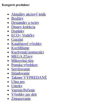
Kategórie produktov
Aktuálny akciový leták
Brožúry
Desiatniky a twiny
Disney kolekcia
Doplnky
ECO+ Vodičky
Guzzini
Katalógové výrobky
KochBlume
Kuchynskí pomocníci
MEGA Zľavy
Mikrovlná rúra
Ponuka výrobkov
Servírovanie
Skladovanie
Takmer VYPREDANÉ
Ultra pro
Utierky
Varenie/Pečenie
Výrobky pre deti
Zmrazovanie