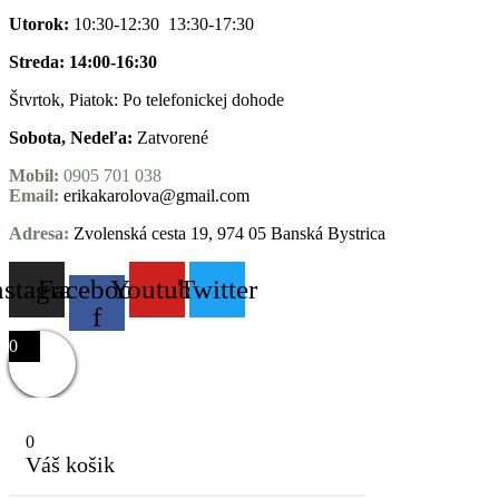
Utorok:
10:30-12:30 13:30-17:30
Streda: 14:00-16:30
Štvrtok, Piatok: Po telefonickej dohode
Sobota, Nedeľa:
Zatvorené
Mobil:
0905 701 038
Email:
erikakarolova@gmail.com
Adresa:
Zvolenská cesta 19, 974 05 Banská Bystrica
nstagram
Facebook-
Youtube
Twitter
f
0
0
Váš košik