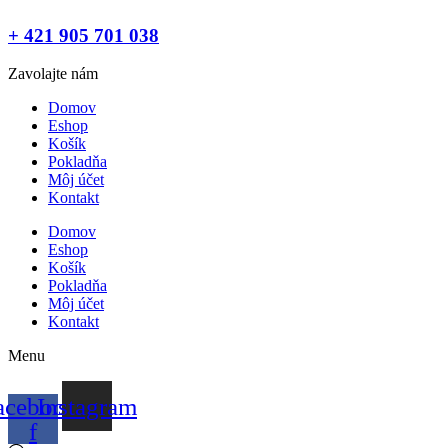
+ 421 905 701 038
Zavolajte nám
Domov
Eshop
Košík
Pokladňa
Môj účet
Kontakt
Domov
Eshop
Košík
Pokladňa
Môj účet
Kontakt
Menu
acebook-
Instagram
f