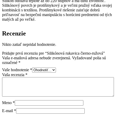
Silikón odoláva teplote až do 220 stupňov a má dlhú životnosť.
Silikónový povrch je protišmykový a je veľmi pružný vďaka svojej
kombinácii s textíliou. Protišmykové riešenie zaisťuje dobrú
priľnavosť na bezpečnú manipuláciu s horúcimi predmetmi od tých
malých až po veľké.
Recenzie
Nikto zatiaľ nepridal hodnotenie.
Pridajte prvú recenziu pre “Silikónová rukavica čierno-ružová”
Vaša e-mailová adresa nebude zverejnená.
Vyžadované polia sú
označené
*
Vaše hodnotenie
*
Vaša recenzia
*
Meno
*
E-mail
*