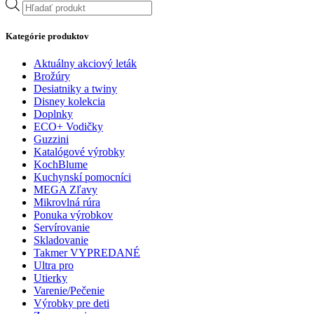
Products
search
Kategórie produktov
Aktuálny akciový leták
Brožúry
Desiatniky a twiny
Disney kolekcia
Doplnky
ECO+ Vodičky
Guzzini
Katalógové výrobky
KochBlume
Kuchynskí pomocníci
MEGA Zľavy
Mikrovlná rúra
Ponuka výrobkov
Servírovanie
Skladovanie
Takmer VYPREDANÉ
Ultra pro
Utierky
Varenie/Pečenie
Výrobky pre deti