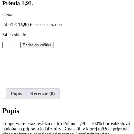
Prémia 1,9L
Cena:
Pôvodná
Aktuálna
24,90
€
15,90
€
vrátane 23% DPH
cena
cena
34 na sklade
bola:
je:
24,90 €.
15,90 €.
množstvo
Pridať do košíka
Prémia
1,9L
Popis
Recenzie (0)
Popis
Tupperware teraz uvádza na trh Prémiu 1,9l – 100% borosilikátová
nádoba na prípravu jedál z rúry až na stôl, v ktorej môžete pripraviť