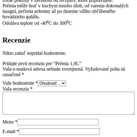
rôzne pokrmy v závislosti od receptov, ktoré pripravujete.
Prémia môže hrať v kuchyni mnoho úloh, od varenia dokonalých
lasagní, pečenia zeleniny až po dusenie vášho obľúbeného
hovädzieho gulášu.
Odoláva teplote od -40⁰C do 300⁰C
Recenzie
Nikto zatiaľ nepridal hodnotenie.
Pridajte prvú recenziu pre “Prémia 1,9L”
Vaša e-mailová adresa nebude zverejnená.
Vyžadované polia sú
označené
*
Vaše hodnotenie
*
Vaša recenzia
*
Meno
*
E-mail
*