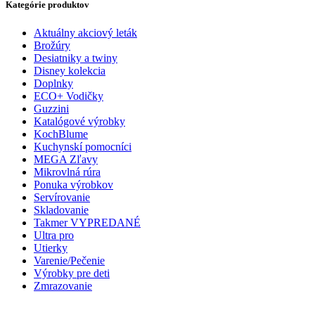
Kategórie produktov
Aktuálny akciový leták
Brožúry
Desiatniky a twiny
Disney kolekcia
Doplnky
ECO+ Vodičky
Guzzini
Katalógové výrobky
KochBlume
Kuchynskí pomocníci
MEGA Zľavy
Mikrovlná rúra
Ponuka výrobkov
Servírovanie
Skladovanie
Takmer VYPREDANÉ
Ultra pro
Utierky
Varenie/Pečenie
Výrobky pre deti
Zmrazovanie