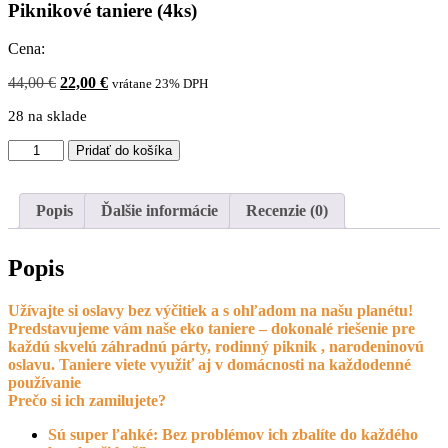
Piknikové taniere (4ks)
Cena:
Pôvodná
Aktuálna
44,00
€
22,00
€
vrátane 23% DPH
cena
cena
28 na sklade
bola:
je:
44,00 €.
22,00 €.
množstvo
Pridať do košíka
Piknikové
taniere
(4ks)
Popis
Ďalšie informácie
Recenzie (0)
Popis
Užívajte si oslavy bez výčitiek a s ohľadom na našu planétu!
Predstavujeme vám naše eko taniere – dokonalé riešenie pre
každú skvelú záhradnú párty, rodinný piknik , narodeninovú
oslavu. Taniere viete využiť aj v domácnosti na každodenné
používanie
Prečo si ich zamilujete?
Sú super ľahké: Bez problémov ich zbalíte do každého