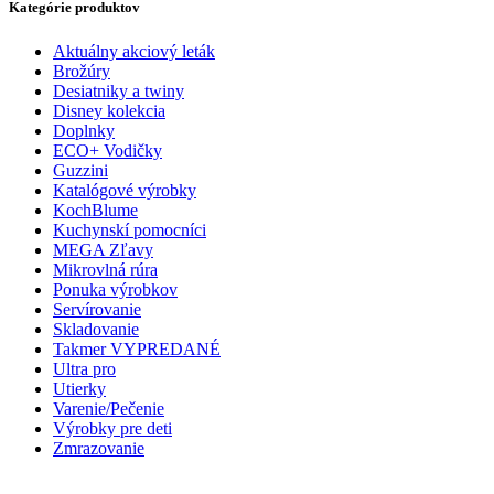
Kategórie produktov
Aktuálny akciový leták
Brožúry
Desiatniky a twiny
Disney kolekcia
Doplnky
ECO+ Vodičky
Guzzini
Katalógové výrobky
KochBlume
Kuchynskí pomocníci
MEGA Zľavy
Mikrovlná rúra
Ponuka výrobkov
Servírovanie
Skladovanie
Takmer VYPREDANÉ
Ultra pro
Utierky
Varenie/Pečenie
Výrobky pre deti
Zmrazovanie