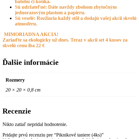
batohu či košíka.
Sú udržateľné: Dáte navždy zbohom zbytočným
jednorazovým plastom a papieru.
Sú veselé: Rozžiaria každý stôl a dodajú vašej akcii skvelú
atmosféru.
MIMORIADNA AKCIA!
Zariaďte sa ekologicky už dnes. Teraz v akcii set 4 kusov za
skvelú cenu iba 22 €
Ďalšie informácie
Rozmery
20 × 20 × 0,8 cm
Recenzie
Nikto zatiaľ nepridal hodnotenie.
Pridajte prvú recenziu pre “Piknikové taniere (4ks)”