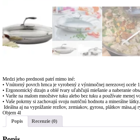
Medzi jeho prednosti patrí mimo iné:
• Vnútorný povrch hrnca je vyrobený z výnimočnej nerezovej ocele 18
• Ergonomický dizajn a oblé tvary uľahčujú miešanie a naberanie obs
• Varíte na malom množstve tuku alebo bez tuku a používate menej v
• Vaše pokrmy si zachovajú svoju nutričnú hodnotu a minerálne látky.
Ideálna aj na vyprážanie rezňov, zemiakov, gyrosu, plátkov mäsa,aj r
Objem 4l
Popis
Recenzie (0)
Popis