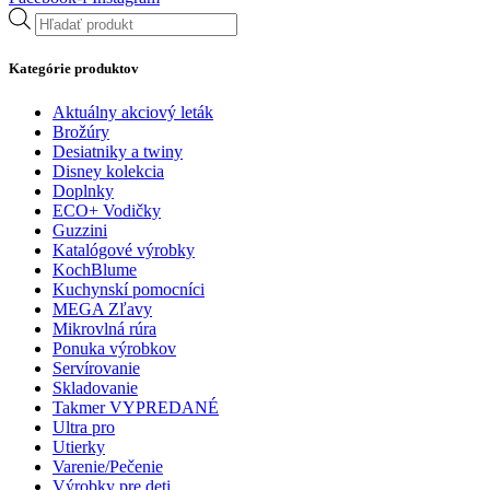
Products
search
Kategórie produktov
Aktuálny akciový leták
Brožúry
Desiatniky a twiny
Disney kolekcia
Doplnky
ECO+ Vodičky
Guzzini
Katalógové výrobky
KochBlume
Kuchynskí pomocníci
MEGA Zľavy
Mikrovlná rúra
Ponuka výrobkov
Servírovanie
Skladovanie
Takmer VYPREDANÉ
Ultra pro
Utierky
Varenie/Pečenie
Výrobky pre deti