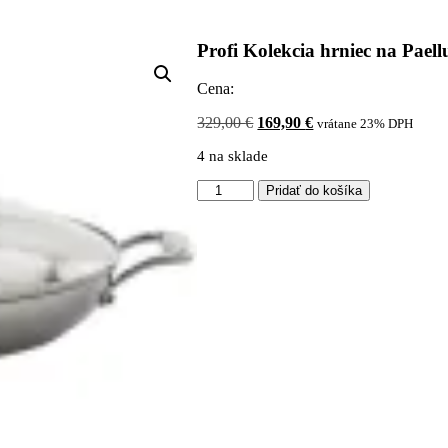
Profi Kolekcia hrniec na Paell
Cena:
Pôvodná
Aktuálna
329,00
€
169,90
€
vrátane 23% DPH
cena
cena
4 na sklade
bola:
je:
329,00 €.
169,90 €.
množstvo
Pridať do košíka
Profi
Kolekcia
hrniec
na
Paellu
+
veko