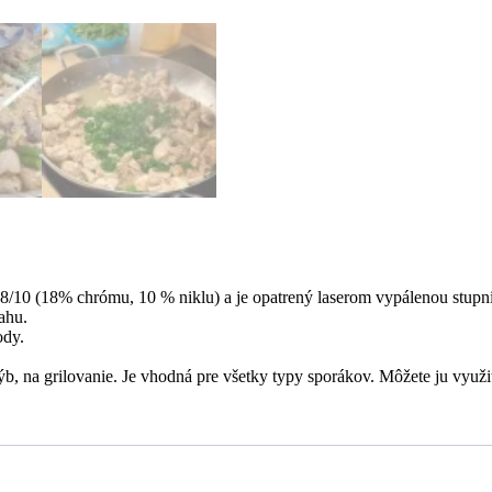
/10 (18% chrómu, 10 % niklu) a je opatrený laserom vypálenou stupnic
ahu.
ody.
ýb, na grilovanie. Je vhodná pre všetky typy sporákov. Môžete ju využi