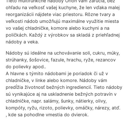
Tieto multifunkčné nádoby Orion vám zaručia, bez
ohľadu na veľkosť vašej kuchyne, že len vďaka malej
reorganizácii nájdete viac priestoru. Rôzne tvary a
veľkosti nádob umožňujú maximálne využitie miesta
vo vašej chladničke, komore alebo kuchyni a na
poličkách. Každý z výrobkov sa skladá z priehľadnej
nádoby a veka.
Nádoby sú ideálne na uchovávanie soli, cukru, múky,
strúhanky, šošovice, fazule, hrachu, ryže, rezancov
do polievky apod..
A hlavne s týmito nádobami je poriadok či už v
chladničke, v linke alebo komore. Nádoby vám
predĺžia životnosť bežných ingrediencií. Tieto nádoby
sú vynikajúce aj na uskladnenie bežných potravín v
chladničke, napr. salámy, šunky, nátierky, olivy,
kompóty, ryžu, rizoto, polievky, omáčky, nárezy, atď.
, kde sa pohodlne vmestia do dvierok.