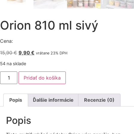
Orion 810 ml sivý
Cena:
Pôvodná
Aktuálna
15,90
€
9,90
€
vrátane 23% DPH
cena
cena
54 na sklade
bola:
je:
množstvo
15,90 €.
9,90 €.
Pridať do košíka
Orion
810
ml
sivý
Popis
Ďalšie informácie
Recenzie (0)
Popis