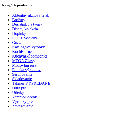
Kategórie produktov
Aktuálny akciový leták
Brožúry
Desiatniky a twiny
Disney kolekcia
Doplnky
ECO+ Vodičky
Guzzini
Katalógové výrobky
KochBlume
Kuchynskí pomocníci
MEGA Zľavy
Mikrovlná rúra
Ponuka výrobkov
Servírovanie
Skladovanie
Takmer VYPREDANÉ
Ultra pro
Utierky
Varenie/Pečenie
Výrobky pre deti
Zmrazovanie