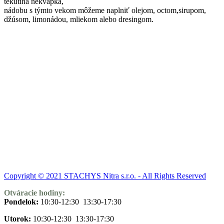
tekutina nekvapká,
nádobu s týmto vekom môžeme naplniť olejom, octom,sirupom,
džúsom, limonádou, mliekom alebo dresingom.
Copyright © 2021 STACHYS Nitra s.r.o. - All Rights Reserved
Otváracie hodiny:
Pondelok:
10:30-12:30 13:30-17:30
Utorok:
10:30-12:30 13:30-17:30