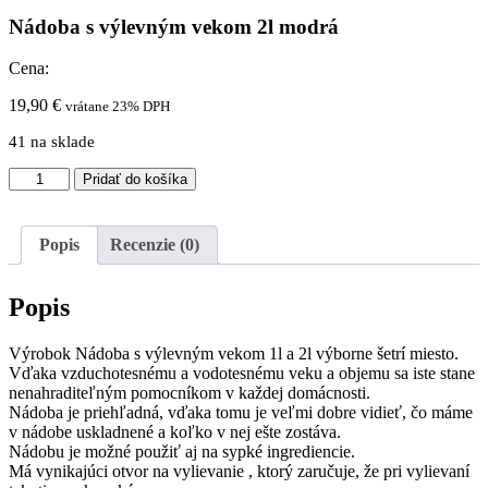
Nádoba s výlevným vekom 2l modrá
Cena:
19,90
€
vrátane 23% DPH
41 na sklade
množstvo
Pridať do košíka
Nádoba
s
výlevným
Popis
Recenzie (0)
vekom
2l
modrá
Popis
Výrobok Nádoba s výlevným vekom 1l a 2l výborne šetrí miesto.
Vďaka vzduchotesnému a vodotesnému veku a objemu sa iste stane
nenahraditeľným pomocníkom v každej domácnosti.
Nádoba je priehľadná, vďaka tomu je veľmi dobre vidieť, čo máme
v nádobe uskladnené a koľko v nej ešte zostáva.
Nádobu je možné použiť aj na sypké ingrediencie.
Má vynikajúci otvor na vylievanie , ktorý zaručuje, že pri vylievaní