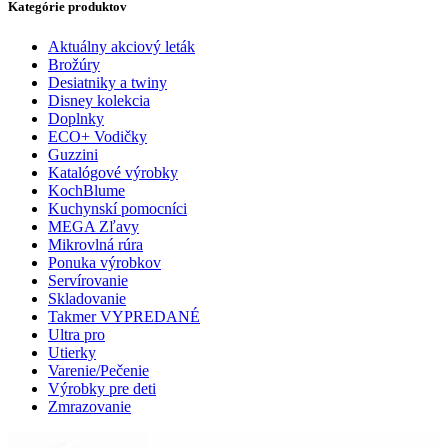
Kategórie produktov
Aktuálny akciový leták
Brožúry
Desiatniky a twiny
Disney kolekcia
Doplnky
ECO+ Vodičky
Guzzini
Katalógové výrobky
KochBlume
Kuchynskí pomocníci
MEGA Zľavy
Mikrovlná rúra
Ponuka výrobkov
Servírovanie
Skladovanie
Takmer VYPREDANÉ
Ultra pro
Utierky
Varenie/Pečenie
Výrobky pre deti
Zmrazovanie