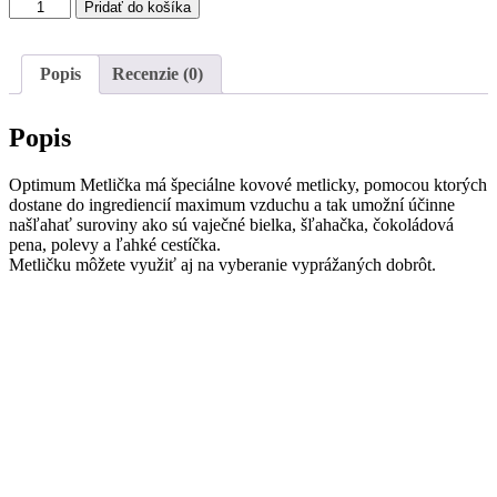
množstvo
Pridať do košíka
Metlička
na
šlahanie
Popis
Recenzie (0)
Popis
Optimum Metlička má špeciálne kovové metlicky, pomocou ktorých
dostane do ingrediencií maximum vzduchu a tak umožní účinne
našľahať suroviny ako sú vaječné bielka, šľahačka, čokoládová
pena, polevy a ľahké cestíčka.
Metličku môžete využiť aj na vyberanie vyprážaných dobrôt.