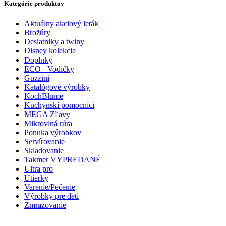
Kategórie produktov
Aktuálny akciový leták
Brožúry
Desiatniky a twiny
Disney kolekcia
Doplnky
ECO+ Vodičky
Guzzini
Katalógové výrobky
KochBlume
Kuchynskí pomocníci
MEGA Zľavy
Mikrovlná rúra
Ponuka výrobkov
Servírovanie
Skladovanie
Takmer VYPREDANÉ
Ultra pro
Utierky
Varenie/Pečenie
Výrobky pre deti
Zmrazovanie