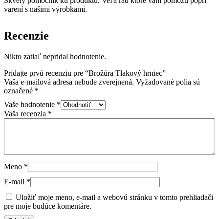
Skvelý pomocník ku produktu. Veľa rád ktoré vám pomôžu popri
varení s našimi výrobkami.
Recenzie
Nikto zatiaľ nepridal hodnotenie.
Pridajte prvú recenziu pre “Brožúra Tlakový hrniec”
Vaša e-mailová adresa nebude zverejnená.
Vyžadované polia sú
označené
*
Vaše hodnotenie
*
Vaša recenzia
*
Meno
*
E-mail
*
Uložiť moje meno, e-mail a webovú stránku v tomto prehliadači
pre moje budúce komentáre.