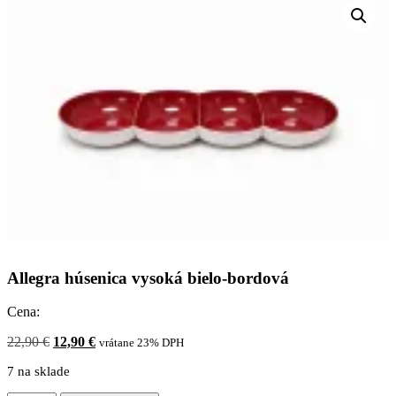
Allegra húsenica vysoká bielo-bordová
Cena:
Pôvodná
Aktuálna
22,90
€
12,90
€
vrátane 23% DPH
cena
cena
7 na sklade
bola:
je:
22,90 €.
12,90 €.