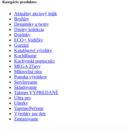
Kategórie produktov
Aktuálny akciový leták
Brožúry
Desiatniky a twiny
Disney kolekcia
Doplnky
ECO+ Vodičky
Guzzini
Katalógové výrobky
KochBlume
Kuchynskí pomocníci
MEGA Zľavy
Mikrovlná rúra
Ponuka výrobkov
Servírovanie
Skladovanie
Takmer VYPREDANÉ
Ultra pro
Utierky
Varenie/Pečenie
Výrobky pre deti
Zmrazovanie