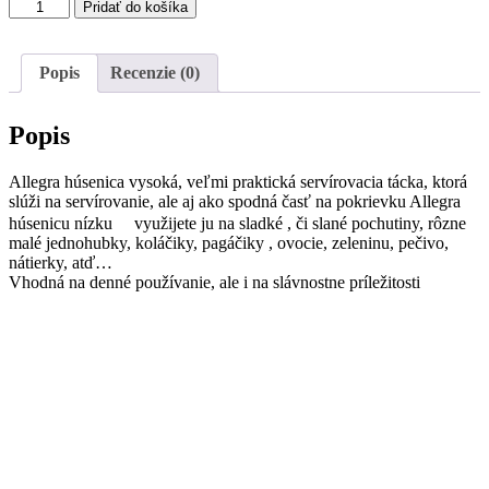
množstvo
Pridať do košíka
Allegra
húsenica
vysoká
Popis
Recenzie (0)
bielo-
bordová
Popis
Allegra húsenica vysoká, veľmi praktická servírovacia tácka, ktorá
slúži na servírovanie, ale aj ako spodná časť na pokrievku Allegra
húsenicu nízku
využijete ju na sladké , či slané pochutiny, rôzne
malé jednohubky, koláčiky, pagáčiky , ovocie, zeleninu, pečivo,
nátierky, atď…
Vhodná na denné používanie, ale i na slávnostne príležitosti