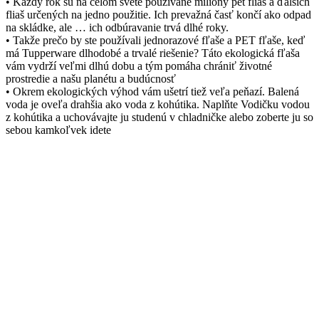
• Každý rok sú na celom svete používané milióny pet fliaš a ďalších
fliaš určených na jedno použitie. Ich prevažná časť končí ako odpad
na skládke, ale … ich odbúravanie trvá dlhé roky.
• Takže prečo by ste používali jednorazové fľaše a PET fľaše, keď
má Tupperware dlhodobé a trvalé riešenie? Táto ekologická fľaša
vám vydrží veľmi dlhú dobu a tým pomáha chrániť životné
prostredie a našu planétu a budúcnosť
• Okrem ekologických výhod vám ušetrí tiež veľa peňazí. Balená
voda je oveľa drahšia ako voda z kohútika. Naplňte Vodičku vodou
z kohútika a uchovávajte ju studenú v chladničke alebo zoberte ju so
sebou kamkoľvek idete