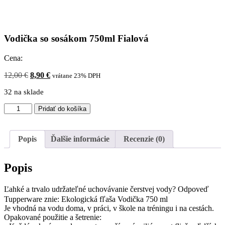
Vodička so sosákom 750ml Fialová
Cena:
Pôvodná
Aktuálna
12,00
€
8,90
€
vrátane 23% DPH
cena
cena
32 na sklade
bola:
je:
12,00 €.
8,90 €.
množstvo
Pridať do košíka
Vodička
so
sosákom
Popis
Ďalšie informácie
Recenzie (0)
750ml
Fialová
Popis
Ľahké a trvalo udržateľné uchovávanie čerstvej vody? Odpoveď
Tupperware znie: Ekologická fľaša Vodička 750 ml
Je vhodná na vodu doma, v práci, v škole na tréningu i na cestách.
Opakované použitie a šetrenie: