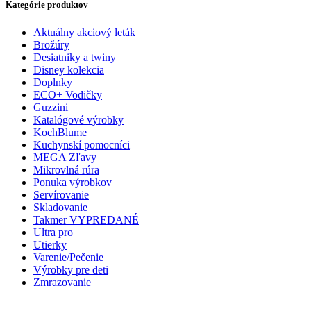
Kategórie produktov
Aktuálny akciový leták
Brožúry
Desiatniky a twiny
Disney kolekcia
Doplnky
ECO+ Vodičky
Guzzini
Katalógové výrobky
KochBlume
Kuchynskí pomocníci
MEGA Zľavy
Mikrovlná rúra
Ponuka výrobkov
Servírovanie
Skladovanie
Takmer VYPREDANÉ
Ultra pro
Utierky
Varenie/Pečenie
Výrobky pre deti
Zmrazovanie