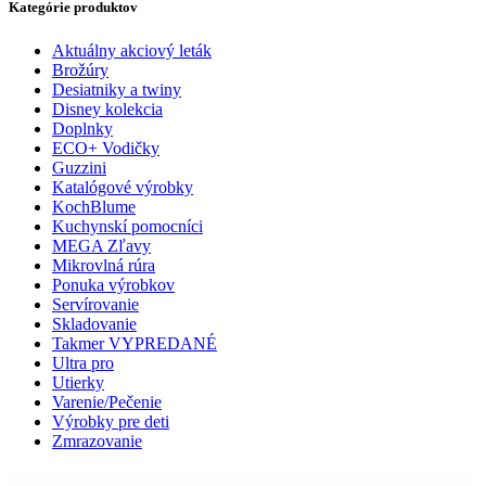
Kategórie produktov
Aktuálny akciový leták
Brožúry
Desiatniky a twiny
Disney kolekcia
Doplnky
ECO+ Vodičky
Guzzini
Katalógové výrobky
KochBlume
Kuchynskí pomocníci
MEGA Zľavy
Mikrovlná rúra
Ponuka výrobkov
Servírovanie
Skladovanie
Takmer VYPREDANÉ
Ultra pro
Utierky
Varenie/Pečenie
Výrobky pre deti
Zmrazovanie