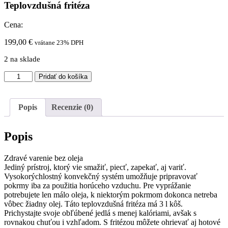
Teplovzdušná fritéza
Cena:
199,00
€
vrátane 23% DPH
2 na sklade
množstvo
Pridať do košíka
Teplovzdušná
fritéza
Popis
Recenzie (0)
Popis
Zdravé varenie bez oleja
Jediný prístroj, ktorý vie smažiť, piecť, zapekať, aj variť.
Vysokorýchlostný konvekčný systém umožňuje pripravovať
pokrmy iba za použitia horúceho vzduchu. Pre vyprážanie
potrebujete len málo oleja, k niektorým pokrmom dokonca netreba
vôbec žiadny olej. Táto teplovzdušná fritéza má 3 l kôš.
Prichystajte svoje obľúbené jedlá s menej kalóriami, avšak s
rovnakou chuťou i vzhľadom. S fritézou môžete ohrievať aj hotové