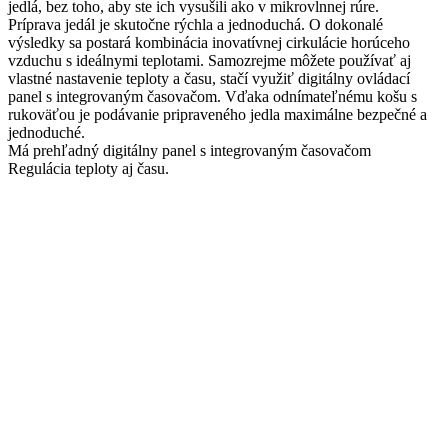
jedlá, bez toho, aby ste ich vysušili ako v mikrovlnnej rúre.
Príprava jedál je skutočne rýchla a jednoduchá. O dokonalé
výsledky sa postará kombinácia inovatívnej cirkulácie horúceho
vzduchu s ideálnymi teplotami. Samozrejme môžete používať aj
vlastné nastavenie teploty a času, stačí využiť digitálny ovládací
panel s integrovaným časovačom. Vďaka odnímateľnému košu s
rukoväťou je podávanie pripraveného jedla maximálne bezpečné a
jednoduché.
Má prehľadný digitálny panel s integrovaným časovačom
Regulácia teploty aj času.